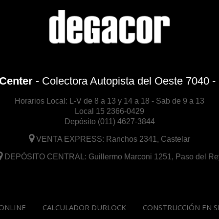
Center
- Colectora Autopista del Oeste 7040 - 
Horarios Local: L-V de 8 a 13 y 14 a 18 - Sab de 9 a 13
Local
15 2366-0429
Depósito
(011) 4627-3844
VENTA EXPRESS: Ranchos 2341, Castelar
DEPÓSITO CENTRAL: Guillermo Marconi 1251, Paso del Re
ONLINE
CALCULADOR DURLOCK
CONSTRUCCIÓN EN S