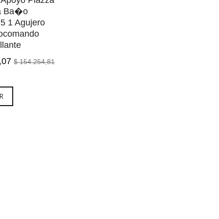
 Apoyo Piazza
a Ba�o
5 1 Agujero
ocomando
llante
2,07
$ 154.254,81
R