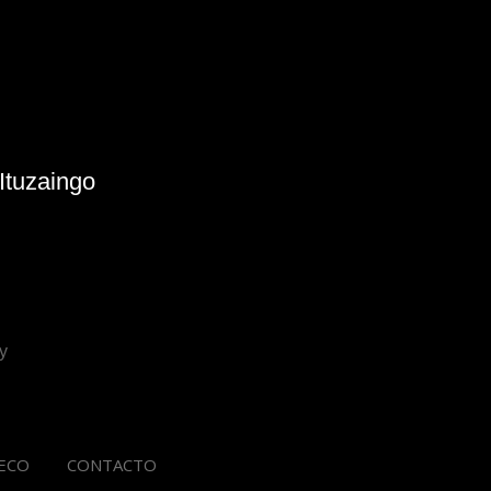
Ituzaingo
y
ECO
CONTACTO