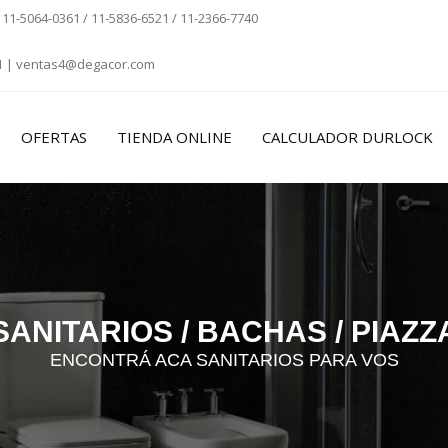
/
11-5064-0361
/
11-5836-6521
/
11-2366-7740
1
|
ventas4@degacor.com
OFERTAS
TIENDA ONLINE
CALCULADOR DURLOCK
SANITARIOS / BACHAS / PIAZZ
ENCONTRÁ ACA SANITARIOS PARA VOS