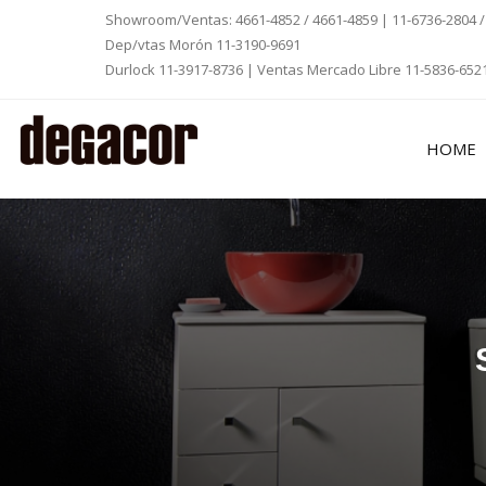
Showroom/Ventas: 4661-4852 / 4661-4859 |
11-6736-2804
Dep/vtas Morón
11-3190-9691
Durlock
11-3917-8736
| Ventas Mercado Libre
11-5836-652
HOME