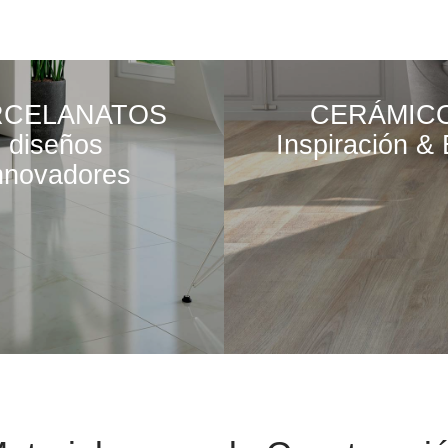
RCELANATOS
CERÁMIC
diseños
Inspiración & 
nnovadores
VER MÁS
VER MÁS